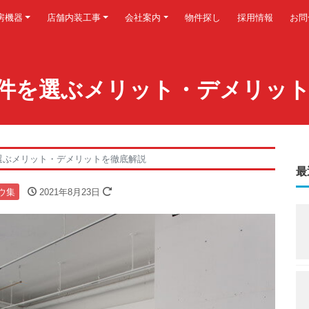
房機器
店舗内装工事
会社案内
物件探し
採用情報
お問
件を選ぶメリット・デメリッ
選ぶメリット・デメリットを徹底解説
最
ウ集
2021年8月23日