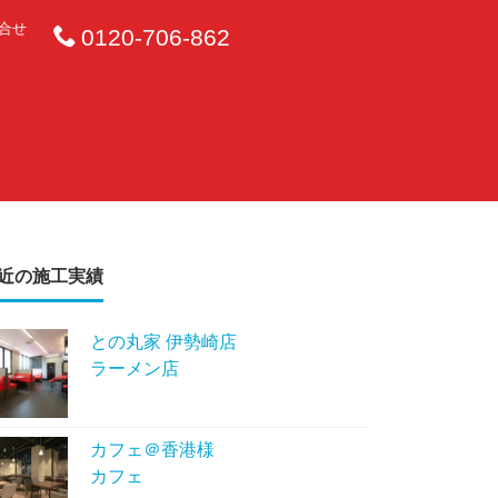
合せ
0120-706-862
近の施工実績
との丸家 伊勢崎店
ラーメン店
カフェ＠香港様
カフェ