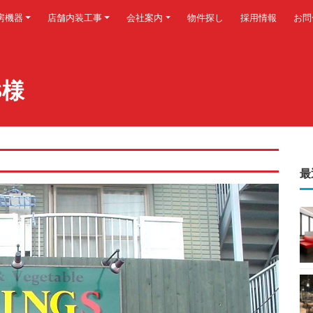
房機器
店舗内装工事
会社案内
物件探し
採用情報
お問
GS様
最