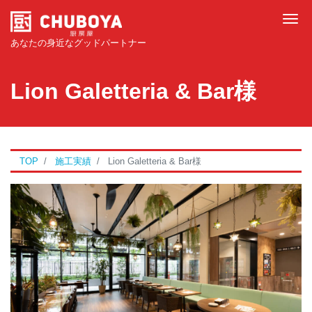
Tog
あなたの身近なグッドパートナー
Lion Galetteria & Bar様
TOP
施工実績
Lion Galetteria & Bar様