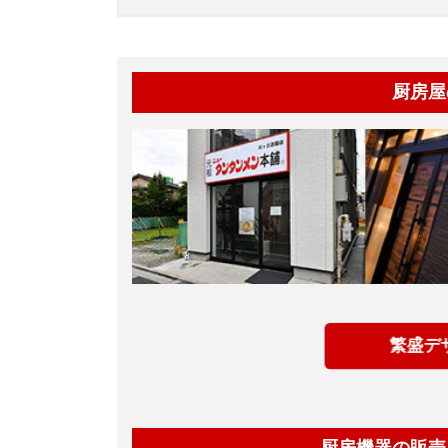
厨房屋
繁盛デ