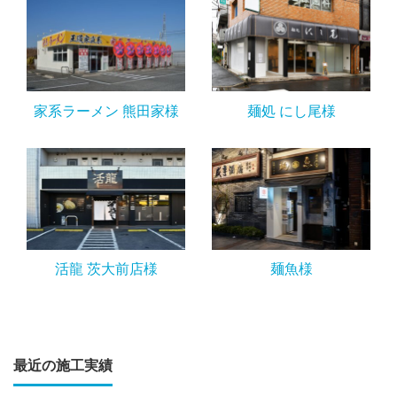
家系ラーメン 熊田家様
麺処 にし尾様
活龍 茨大前店様
麺魚様
最近の施工実績