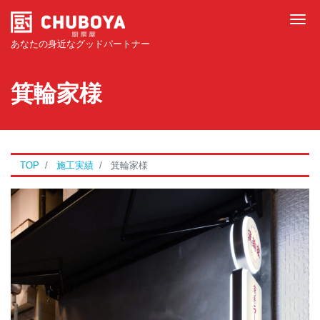
Tog
あなたの身近なグッドパートナー
箕輪家様
TOP
施工実績
箕輪家様