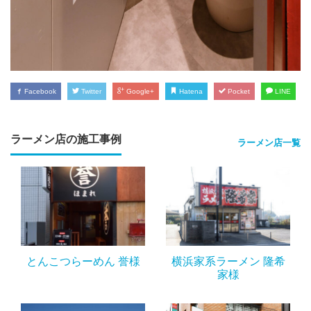
Facebook
Twitter
Google+
Hatena
Pocket
LINE
ラーメン店の施工事例
ラーメン店一覧
とんこつらーめん 誉様
横浜家系ラーメン 隆希
家様