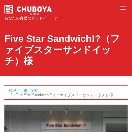
Tog
あなたの身近なグッドパートナー
Five Star Sandwich!?（フ
ァイブスターサンドイッ
チ）様
TOP
施工実績
Five Star Sandwich!?（ファイブスターサンドイッチ）様