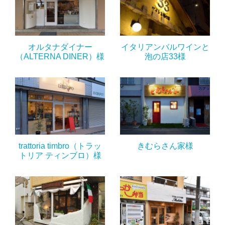
オルタナダイナー
イタリアンバルワインと
（ALTERNA DINER）様
泡の店33様
trattoria timbro（トラッ
きむらさん家様
トリア ティンブロ）様