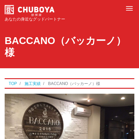
Tog
あなたの身近なグッドパートナー
BACCANO（バッカーノ）
様
TOP
施工実績
BACCANO（バッカーノ）様