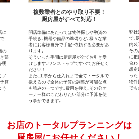
複数業者とのやり取り不要！
厨房屋がすべて対応！
弊社
店に
開店準備にあたっては物件探しや融資の
で､
ので
手続き､機器や備品の準備など､様々な業
内装
者にお客様自身で手配･依頼する必要があ
その
店の
ります｡
に把
べき部
そういった手間は厨房屋が全てお引き受
合わ
を明
けします｡ワンストップですべてお任せく
想定
ださい！
った
くノ
また､工事から仕入れまで全てトータルで
物件
ご予算
扱えるので全体の予算の調整が可能な点
でも
よう
も強みの一つです｡費用を抑え､その分オ
ーナー様のこだわりたい部分に予算を使
う事ができます｡
お店のトータルプランニングは
厨房屋にお任せください！