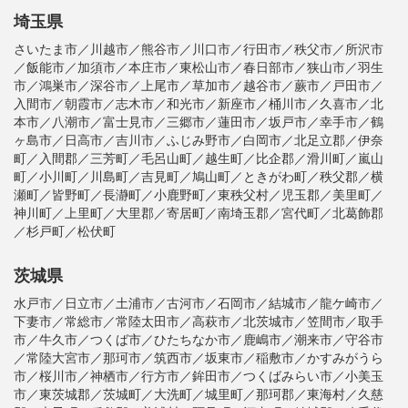
埼玉県
さいたま市／川越市／熊谷市／川口市／行田市／秩父市／所沢市
／飯能市／加須市／本庄市／東松山市／春日部市／狭山市／羽生
市／鴻巣市／深谷市／上尾市／草加市／越谷市／蕨市／戸田市／
入間市／朝霞市／志木市／和光市／新座市／桶川市／久喜市／北
本市／八潮市／富士見市／三郷市／蓮田市／坂戸市／幸手市／鶴
ヶ島市／日高市／吉川市／ふじみ野市／白岡市／北足立郡／伊奈
町／入間郡／三芳町／毛呂山町／越生町／比企郡／滑川町／嵐山
町／小川町／川島町／吉見町／鳩山町／ときがわ町／秩父郡／横
瀬町／皆野町／長瀞町／小鹿野町／東秩父村／児玉郡／美里町／
神川町／上里町／大里郡／寄居町／南埼玉郡／宮代町／北葛飾郡
／杉戸町／松伏町
茨城県
水戸市／日立市／土浦市／古河市／石岡市／結城市／龍ケ崎市／
下妻市／常総市／常陸太田市／高萩市／北茨城市／笠間市／取手
市／牛久市／つくば市／ひたちなか市／鹿嶋市／潮来市／守谷市
／常陸大宮市／那珂市／筑西市／坂東市／稲敷市／かすみがうら
市／桜川市／神栖市／行方市／鉾田市／つくばみらい市／小美玉
市／東茨城郡／茨城町／大洗町／城里町／那珂郡／東海村／久慈