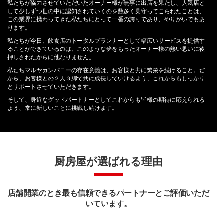
私たちが協力させていただいたオーナー様が無事に出店を果たし、人気店と
して少しずつ世の中に認知されていくのを数多く見守ってこられたことは、
この業界に携わってきた私たちにとって一番の誇りであり、やりがいでもあ
ります。
私たちが今日、飲食店のトータルプランナーとして幅広いサービスを提供す
ることができているのは、このような夢をもったオーナー様の熱い思いに後
押しされたからに他なりません。
私たちマルヤカンパニーの存在意義は、お客様と共に繁栄を続けること。だ
から、お客様との２人３脚で共に成長していけるよう、これからもしっかり
とサポートさせていただきます。
そして、身近なグッドパートナーとしてこれからも皆様の期待に応えられる
よう、常に新しいことに挑戦し続けます。
厨房屋が選ばれる理由
店舗開業のとき最も信頼できるパートナーとご評価いただ
いています。