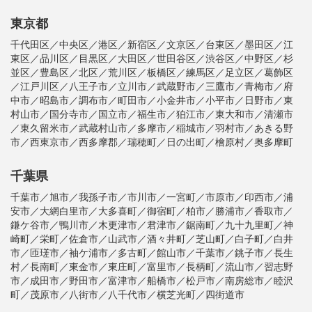
東京都
千代田区／中央区／港区／新宿区／文京区／台東区／墨田区／江
東区／品川区／目黒区／大田区／世田谷区／渋谷区／中野区／杉
並区／豊島区／北区／荒川区／板橋区／練馬区／足立区／葛飾区
／江戸川区／八王子市／立川市／武蔵野市／三鷹市／青梅市／府
中市／昭島市／調布市／町田市／小金井市／小平市／日野市／東
村山市／国分寺市／国立市／福生市／狛江市／東大和市／清瀬市
／東久留米市／武蔵村山市／多摩市／稲城市／羽村市／あきる野
市／西東京市／西多摩郡／瑞穂町／日の出町／檜原村／奥多摩町
千葉県
千葉市／旭市／我孫子市／市川市／一宮町／市原市／印西市／浦
安市／大網白里市／大多喜町／御宿町／柏市／勝浦市／香取市／
鎌ケ谷市／鴨川市／木更津市／君津市／鋸南町／九十九里町／神
崎町／栄町／佐倉市／山武市／酒々井町／芝山町／白子町／白井
市／匝瑳市／袖ケ浦市／多古町／館山市／千葉市／銚子市／長生
村／長南町／東金市／東庄町／富里市／長柄町／流山市／習志野
市／成田市／野田市／富津市／船橋市／松戸市／南房総市／睦沢
町／茂原市／八街市／八千代市／横芝光町／四街道市