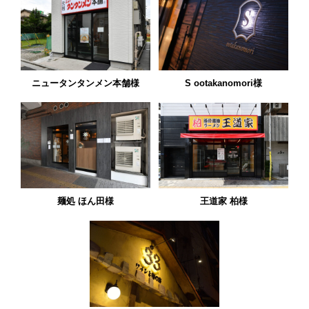
ニュータンタンメン本舗様
S ootakanomori様
麺処 ほん田様
王道家 柏様