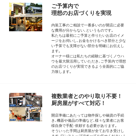
ご予算内で
理想のお店づくりを実現
内装工事のご相談で一番多いのが開店に必要
な費用が分からない､というものです｡
私たちは最初にご予算と作りたいお店のイメ
ージをお伺いし､お金をかけるべき部分と少な
い予算でも支障がない部分を明確にお伝えし
ます｡
オーナー様には私たちの経験に基づくノウハ
ウを最大限活用していただき､ご予算内で理想
のお店づくりが実現できるよう全面的にご協
力致します｡
複数業者とのやり取り不要！
厨房屋がすべて対応！
開店準備にあたっては物件探しや融資の手続
き､機器や備品の準備など､様々な業者にお客
様自身で手配･依頼する必要があります｡
そういった手間は厨房屋が全てお引き受けし
ます｡ワンストップですべてお任せください！