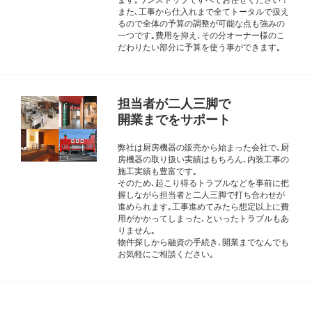
また､工事から仕入れまで全てトータルで扱え
るので全体の予算の調整が可能な点も強みの
一つです｡費用を抑え､その分オーナー様のこ
だわりたい部分に予算を使う事ができます｡
担当者が二人三脚で
開業までをサポート
弊社は厨房機器の販売から始まった会社で､厨
房機器の取り扱い実績はもちろん､内装工事の
施工実績も豊富です｡
そのため､起こり得るトラブルなどを事前に把
握しながら担当者と二人三脚で打ち合わせが
進められます｡工事進めてみたら想定以上に費
用がかかってしまった､といったトラブルもあ
りません｡
物件探しから融資の手続き､開業までなんでも
お気軽にご相談ください｡