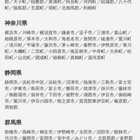
郡／大子町／稲敷郡／美浦村／阿見町／河内町／結城郡／八千代
町／猿島郡／五霞町／境町／北相馬郡／利根町
神奈川県
横浜市／川崎市／横須賀市／鎌倉市／逗子市／三浦市／葉山町／
相模原市／厚木市／大和市／海老名市／座間市／綾瀬市／愛川町
／清川村／平塚市／藤沢市／茅ヶ崎市／秦野市／伊勢原市／寒川
町／大磯町／二宮町／小田原市／南足柄市／中井町／大井町／松
田町／山北町／開成町／箱根町／真鶴町／湯河原町
静岡県
静岡市／浜松市中区／浜松市／沼津市／熱海市／三島市／富士宮
市／伊東市／島田市／富士市／磐田市／焼津市／掛川市／藤枝市
／御殿場市／袋井市／下田市／裾野市／湖西市／伊豆市／御前崎
市／菊川市／伊豆の国市／牧之原市／賀茂郡東伊豆町／榛原郡／
周智郡
群馬県
前橋市／高崎市／桐生市／伊勢崎市／太田市／沼田市／館林市／
渋川市／藤岡市／富岡市／安中市／みどり市／ 北群馬郡／多野郡