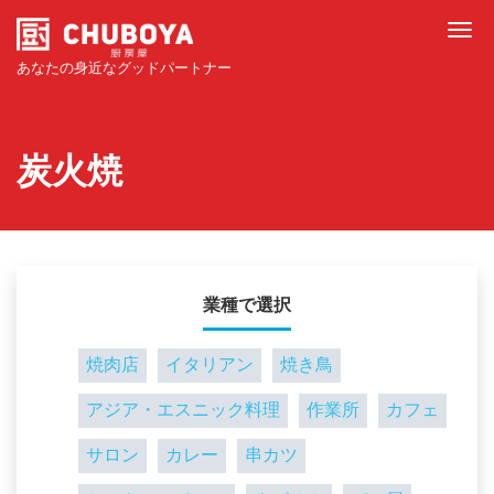
Tog
あなたの身近なグッドパートナー
炭火焼
業種で選択
焼肉店
イタリアン
焼き鳥
アジア・エスニック料理
作業所
カフェ
サロン
カレー
串カツ